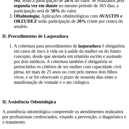
vez
, terão a participação de
20%
do valor. Se realizados pela
segunda vez em diante
no mesmo período de 365 dias, a
participação será de
50%
do valor.
Oftalmologia:
Aplicações oftalmológicas com
AVASTIN e
ORZUDEZ
terão participação de
20%
(vinte por cento) do
usuário.
D. Procedimentos de Laqueadura
A cobertura para procedimentos de
laqueadura
é obrigatória
em casos de risco à vida ou à saúde da mulher ou do futuro
concepto, desde que atestada em relatório escrito e assinado
por dois médicos. A cobertura também é obrigatória se
preenchidos os critérios de ser mulher com capacidade civil
plena, ter mais de 25 anos ou com pelo menos dois filhos
vivos, e se for observado o prazo de sessenta dias entre a
manifestação de vontade e o ato cirúrgico.
II. Assistência Odontológica
A assistência odontológica compreende os atendimentos realizados
por profissionais credenciados, visando a prevenção, o diagnóstico e
o tratamento.