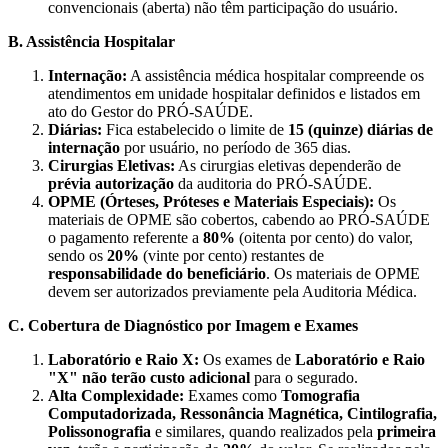
convencionais (aberta) não têm participação do usuário.
B. Assistência Hospitalar
Internação:
A assistência médica hospitalar compreende os
atendimentos em unidade hospitalar definidos e listados em
ato do Gestor do PRÓ-SAÚDE.
Diárias:
Fica estabelecido o limite de
15 (quinze) diárias de
internação
por usuário, no período de 365 dias.
Cirurgias Eletivas:
As cirurgias eletivas dependerão de
prévia autorização
da auditoria do PRÓ-SAÚDE.
OPME (Órteses, Próteses e Materiais Especiais):
Os
materiais de OPME são cobertos, cabendo ao PRÓ-SAÚDE
o pagamento referente a
80%
(oitenta por cento) do valor,
sendo os
20%
(vinte por cento) restantes de
responsabilidade do beneficiário
. Os materiais de OPME
devem ser autorizados previamente pela Auditoria Médica.
C. Cobertura de Diagnóstico por Imagem e Exames
Laboratório e Raio X:
Os exames de
Laboratório e Raio
"X" não terão custo adicional
para o segurado.
Alta Complexidade:
Exames como
Tomografia
Computadorizada, Ressonância Magnética, Cintilografia,
Polissonografia
e similares, quando realizados pela
primeira