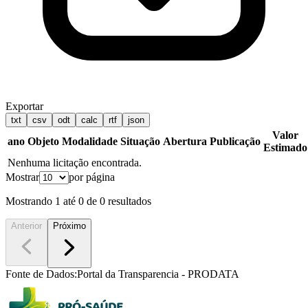
Exportar
txt
csv
odt
calc
rtf
json
Valor
ano
Objeto
Modalidade
Situação
Abertura
Publicação
Estimado
Nenhuma licitação encontrada.
Mostrar
por página
Mostrando
1
até
0
de
0
resultados
Anterior
Próximo
Fonte de Dados:
Portal da Transparencia - PRODATA